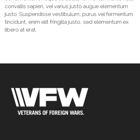
convallis sapien, vel varius justo augue elementum
justo. Suspendisse vestibulum, purus vel fermentum
tincidunt, enim elit fringilla justo, sed elementum ex
libero at erat.