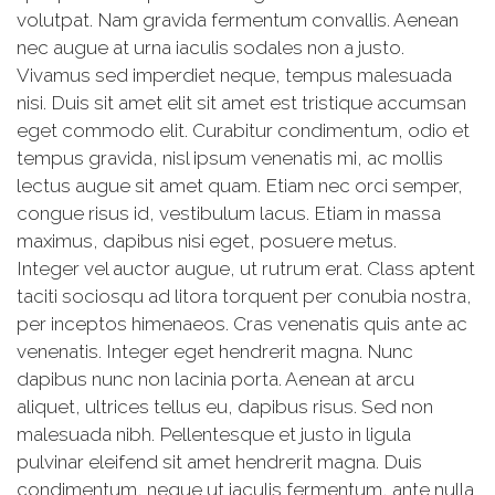
volutpat. Nam gravida fermentum convallis. Aenean
nec augue at urna iaculis sodales non a justo.
Vivamus sed imperdiet neque, tempus malesuada
nisi. Duis sit amet elit sit amet est tristique accumsan
eget commodo elit. Curabitur condimentum, odio et
tempus gravida, nisl ipsum venenatis mi, ac mollis
lectus augue sit amet quam. Etiam nec orci semper,
congue risus id, vestibulum lacus. Etiam in massa
maximus, dapibus nisi eget, posuere metus.
Integer vel auctor augue, ut rutrum erat. Class aptent
taciti sociosqu ad litora torquent per conubia nostra,
per inceptos himenaeos. Cras venenatis quis ante ac
venenatis. Integer eget hendrerit magna. Nunc
dapibus nunc non lacinia porta. Aenean at arcu
aliquet, ultrices tellus eu, dapibus risus. Sed non
malesuada nibh. Pellentesque et justo in ligula
pulvinar eleifend sit amet hendrerit magna. Duis
condimentum, neque ut iaculis fermentum, ante nulla